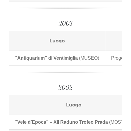
2003
Luogo
“Antiquarium” di Ventimiglia
(MUSEO)
Progettazi
2002
Luogo
“Vele d’Epoca” – XII Raduno Trofeo Prada
(MOSTRA