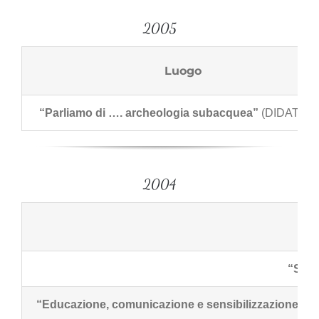
2005
Luogo
“Parliamo di …. archeologia subacquea”
(DIDATTIC
2004
“Sett
“Educazione, comunicazione e sensibilizzazione sul