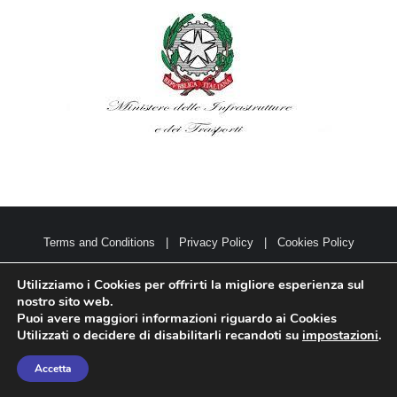
Terms and Conditions
|
Privacy Policy
|
Cookies Policy
Tesi Archeologia s.r.l. Unipersonale | Viale Aspromonte 13 - 16128
Utilizziamo i Cookies per offrirti la migliore esperienza sul
Genova (GE) | Cell +39 328 6192988 | P.IVA 01791310996 |
nostro sito web.
Puoi avere maggiori informazioni riguardo ai Cookies
archeologia@tesiarcheologia.com
Utilizzati o decidere di disabilitarli recandoti su
impostazioni
.
© Copyright 2008 -
2026 All Rights Reserved | Realizzato da
ProfessionalSite
Accetta