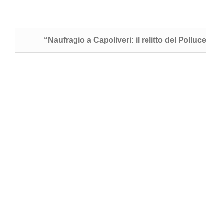
“Naufragio a Capoliveri: il relitto del Polluce”
(M