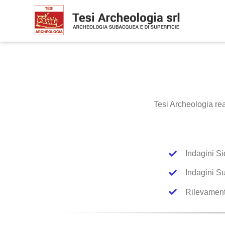
Salta
al
contenuto
Tesi Archeologia rea
Indagini S
Indagini Su
Rilevament